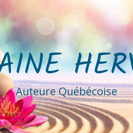
AINE HER
Auteure Québécoise